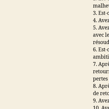
malhe
3. Est-
4. Ave
5. Ave
avec l
résoud
6. Est
ambiti
7. Apr
retour
pertes
8. Apr
de ret
9. Ave
10. Av