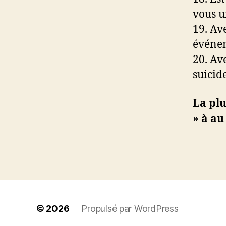
vous u
19. Av
événem
20. Av
suicid
La plu
» à au
© 2026
Propulsé par WordPress