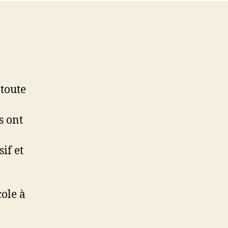
toute
s ont
if et
cole à