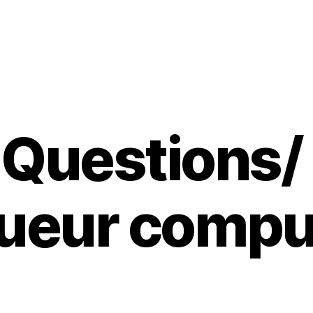
 Questions/ 
oueur compul