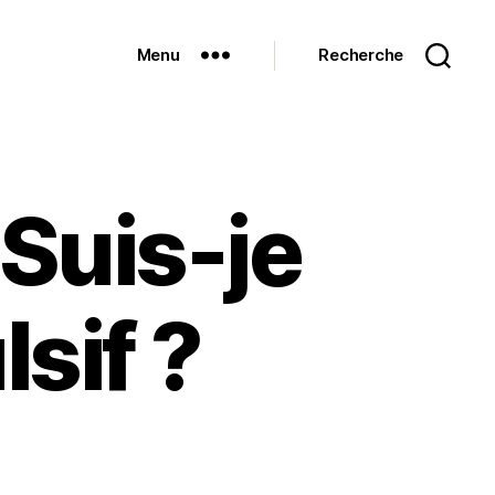
Menu
Recherche
Suis-je
sif ?