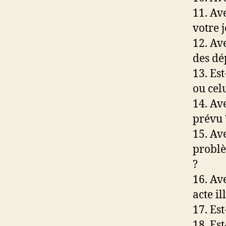
11. Av
votre j
12. Av
des dé
13. Est
ou cel
14. Av
prévu 
15. Av
problè
?
16. Av
acte il
17. Est
18. Es