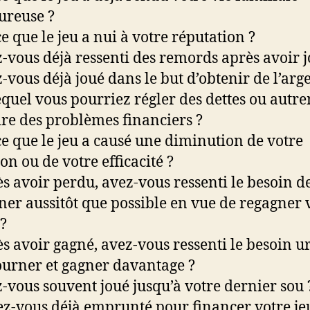
ureuse ?
ce que le jeu a nui à votre réputation ?
z-vous déjà ressenti des remords après avoir j
z-vous déjà joué dans le but d’obtenir de l’arg
equel vous pourriez régler des dettes ou autr
re des problèmes financiers ?
-ce que le jeu a causé une diminution de votre
on ou de votre efficacité ?
ès avoir perdu, avez-vous ressenti le besoin d
ner aussitôt que possible en vue de regagner 
 ?
ès avoir gagné, avez-vous ressenti le besoin u
ourner et gagner davantage ?
z-vous souvent joué jusqu’à votre dernier sou 
ez-vous déjà emprunté pour financer votre je