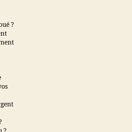
oué ?
ent
ement
e
vos
rgent
?
u ?