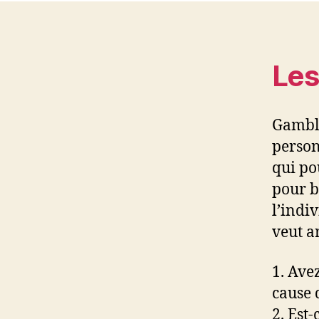
Les
Gamble
perso
qui po
pour b
l’indiv
veut ar
1. Ave
cause 
2. Est-