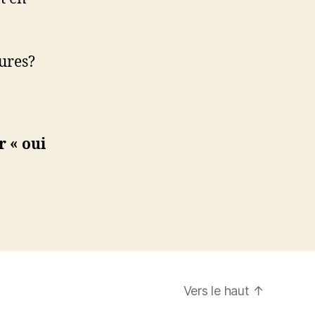
ures?
 « oui
Vers le haut
↑