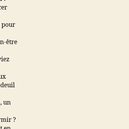
cer
» pour
en-être
viez
ux
 deuil
, un
rmir ?
t en